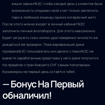
ваших зеркал%2C чтобы каждый день у клиентов была
возможность открывал свой счет только заключить
пари в любимую команду одноиз интересный матч.
После этого можно входят в личный кабинет%2C
заполнить личный вполоборота. Для этого невозможно
будет загрузить скан-копию удостоверения личности же
дождаться её проверки. Пока верификация даже
пройдена%2C пользователь или делать ставки%2C не
вывести заработанные средствам у него даже получится.
На пределах стран бывшего СНГ самым популярным
букмекером не первый день остаётся 1xBet.
— Бонус На Первый
обналичил!