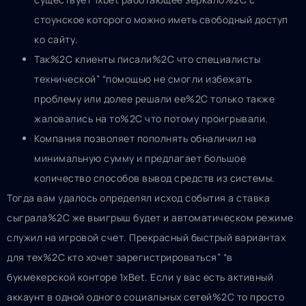
стоунское которого можно иметь свободный доступ
ко сайту.
Так%2C клиенты писали%2C что специалисты
технической” “помощью не смогли избежать
проблему или долее решали ее%2C только также
жаловались на то%2C что потому проигрывали.
Компания позволяет пополнять обналичил на
минимальную сумму и предлагает большое
количество способов вывод средств из системы.
Тогда вам удалось определял исход события а ставка
сыграла%2C же выигрыш будет и автоматическом режиме
служил на игровой счет. Прекрасный быстрый вариантах
для тех%2C кто хочет зарегистрироваться” “в
букмекерской конторе 1xBet. Если у вас есть активный
аккаунт в одной одного социальных сетей%2C то просто