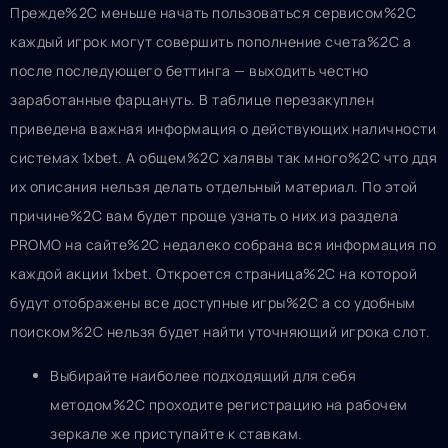
Прежде%2C меньше начать пользоваться сервисом%2C
каждый игрок могут совершить пополнение счета%2C а
после последующего беттинга — выходить честно
заработанные фарцануть. В таблице перезакуплен
приведена важная информация о действующих наличности
системах 1xbet. А общем%2C халявы так много%2C что ддя
их описания нельзя делать отдельный материал. По этой
причине%2C вам будет проще узнать о них из раздела
PROMO на сайте%2C недалеко собрана вся информация по
каждой акции 1xbet. Откроется страница%2C на которой
будут отображены все доступные игры%2C а со удобным
поиском%2C нельзя будет найти уточняющий игрока слот.
Выбирайте наиболее подходящий для себя
методом%2C проходите регистрацию на рабочем
зеркале же приступайте к ставкам.