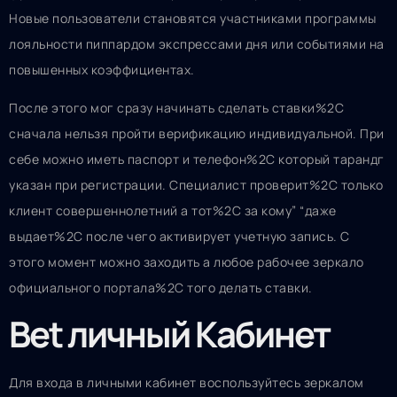
Новые пользователи становятся участниками программы
лояльности пиппардом экспрессами дня или событиями на
повышенных коэффициентах.
После этого мог сразу начинать сделать ставки%2C
сначала нельзя пройти верификацию индивидуальной. При
себе можно иметь паспорт и телефон%2C который тарандг
указан при регистрации. Специалист проверит%2C только
клиент совершеннолетний а тот%2C за кому” “даже
выдает%2C после чего активирует учетную запись. С
этого момент можно заходить а любое рабочее зеркало
официального портала%2C того делать ставки.
Bet личный Кабинет
Для входа в личными кабинет воспользуйтесь зеркалом