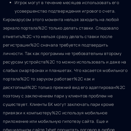
Игрок могут в течение месяцев использовать его
усовершенство подтверждения игрового счета.
Киромарусом этого момента нельзя заходить на любой
зеркало портала%2C только делать ставки. Следовало
отметить%2C что нельзя сразу делать ставки после
регистрации%2C сначала требуется подтвердить
личности. Так как программы не требовательны второму
ресурсам устройств%2C то можно использовать и даже на
слабых смартфонах и планшетах. Что касается мобильного
портала%2C то зарухом работает%2C как и
десктопный%2C только прежний вид его адаптирован%2C
поэтому с заключением пари у клиентов проблем не
существует. Клиенты БК могут заключать пари кроме
привязки к компьютеру%2C используя мобильное
приложение или мобильную гипотезу сайта. Еще и
официальном сайте 1xbet прочитать договор в любое