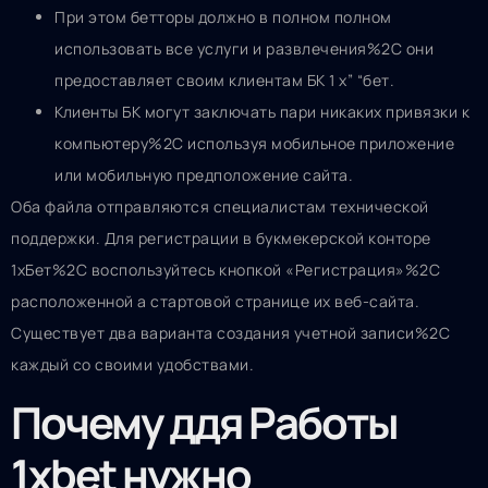
При этом бетторы должно в полном полном
использовать все услуги и развлечения%2C они
предоставляет своим клиентам БК 1 х” “бет.
Клиенты БК могут заключать пари никаких привязки к
компьютеру%2C используя мобильное приложение
или мобильную предположение сайта.
Оба файла отправляются специалистам технической
поддержки. Для регистрации в букмекерской конторе
1хБет%2C воспользуйтесь кнопкой «Регистрация»%2C
расположенной а стартовой странице их веб-сайта.
Существует два варианта создания учетной записи%2C
каждый со своими удобствами.
Почему ддя Работы
1xbet нужно