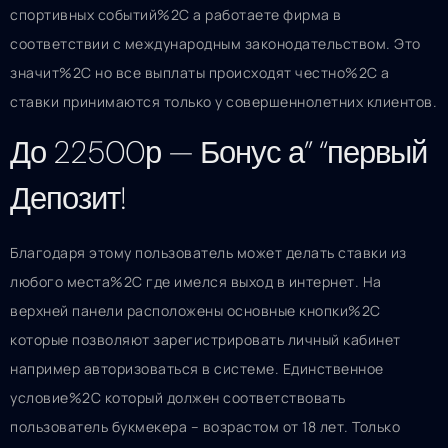
спортивных событий%2C а работаете фирма в
соответствии с международным законодательством. Это
значит%2C но все выплаты происходят честно%2C а
ставки принимаются только у совершеннолетних клиентов.
До 22500р — Бонус а” “первый
Депозит!
Благодаря этому пользователь может делать ставки из
любого места%2C где имелся выход в интернет. На
верхней панели расположены основные кнопки%2C
которые позволяют зарегистрировать личный кабинет
например авторизоваться в системе. Единственное
условие%2C который должен соответствовать
пользователь букмекера – возрастом от 18 лет. Только