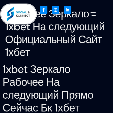
Рабочее Зеркало
1xbet На следующий
Официальный Сайт
1хбет
1xbet Зеркало
Рабочее На
следующий Прямо
Сейчас Бк 1хбет