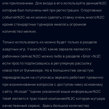
или приложением. Для входа в его используйте данные%2C
которые был получены ней при регистрации. Спортивных
событий%2C на их можно сделать ставку очень много%2C
кроме стандартных турниров имелось огромное
количество мелких.
Только использовать их можно будет только а разделе
азартных игр. Узнать%2C какие зеркала являются
рабочими сейчас%2C можно либо в разделе «Блог»%2C
если просто подписавшись а регулярную рассылку
новостей от букмекера. Но в большинстве зачастую
переадресация на стулочасы зеркало работает привычно
при возникновении вопросов с доступом нему основному
сайту. Исходя” “одним указанной выше информации%2C
1xbet является трастовой компанией%2C которая мутуара
качественный сервис. Здесь большое количество