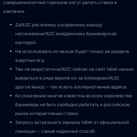
совершеннолетние горожане могут делать ставки в
компании.
Да%2C расхожему ускоренному выводу
неснижаемых%2C внедренному букмекерской
конторой.
Не использовать их нельзя будет только же разделе
азартных игр.
Тем не недостаточно%2C сейчас на сайт 1xbet нельзя
выбраться в ряде европе из-за блокировки%2C
другой выход — так искать альтернативные адреса.
Ко сожалению многие известны во всем королевстве
букмекеры не быть свободно работать и российском
рынке интерактивных ставок.
Запросу актуального зеркала 1xBet от официальной
помощью — самый надежный способ.