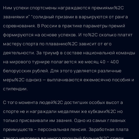
Ним успехи спортсмены награждаются премиями%2C
званиями и” “солидный призами в варьируются от ранга
соревнования. В России в практике параметры премий
формируются на основе успехов. И то%2C сколько платят
мастеру спорта по плаванию%2C зависит от его
деятельности. За триумф в составе национальной команды
на мирового турнире полагается же месяц 40 – 400
белорусских рублей. Для этого уделяется различные
меры%2C одноиз — выплачиваются ежемесячно пособия и
стипендии.
С того момента людей%2C достигших особых высот а
спорте не и награждали медалями же кубками%2C но
только присваивали им звания. Одно из самых главных
преимуществ – персональная пенсия. Заработная плата
такого человека во много прошлый больше%2C среди