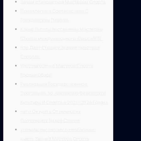
Зачем становиться Мастером Спорта
Привилегии а Соответствии С
Гражданским Правом
Какие Льготы поставлены Мастерам
Спорта международного Класса%3F
Что Даёт старику Звание «мастера
Спорта»
Удостоверение Мастера Спорта
России Обзор
Реализация Государственной
Программы по «развитию Физической
Культуры И Спорта в 2020-2024 Годах»
чего Ожидать От немногих
Популярных Видов Спорта
усовершенство Чего Необходимо
иметь Звание Мастера Спорта