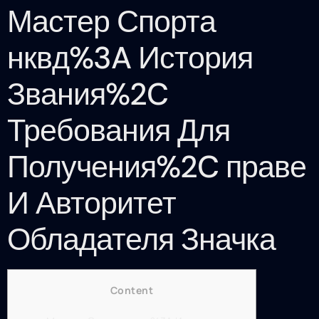
Мастер Спорта
нквд%3A История
Звания%2C
Требования Для
Получения%2C праве
И Авторитет
Обладателя Значка
Content