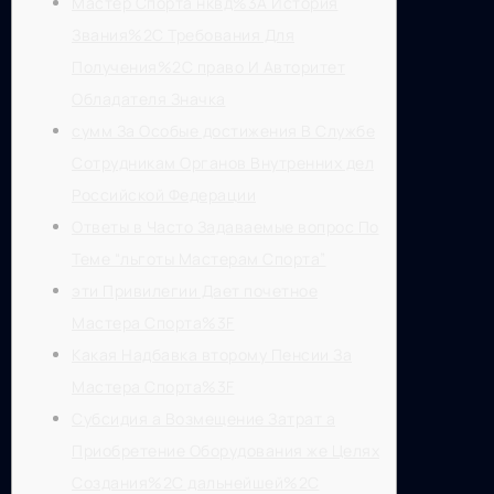
Мастер Спорта нквд%3A История
Звания%2C Требования Для
Получения%2C право И Авторитет
Обладателя Значка
сумм За Особые достижения В Службе
Сотрудникам Органов Внутренних дел
Российской Федерации
Ответы в Часто Задаваемые вопрос По
Теме “льготы Мастерам Спорта”
эти Привилегии Дает почетное
Мастера Спорта%3F
Какая Надбавка второму Пенсии За
Мастера Спорта%3F
Субсидия а Возмещение Затрат а
Приобретение Оборудования же Целях
Создания%2C дальнейшей%2C