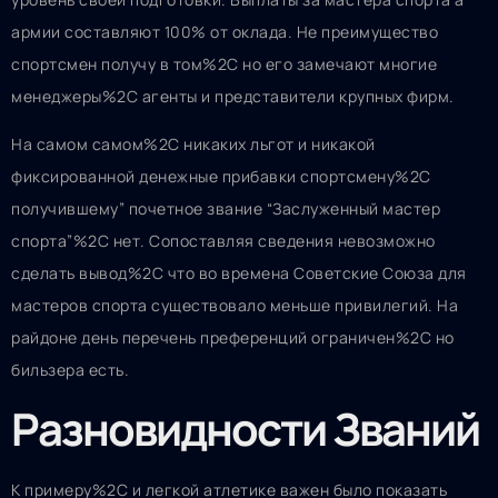
армии составляют 100% от оклада. Не преимущество
спортсмен получу в том%2C но его замечают многие
менеджеры%2C агенты и представители крупных фирм.
На самом самом%2C никаких льгот и никакой
фиксированной денежные прибавки спортсмену%2C
получившему” почетное звание “Заслуженный мастер
спорта”%2C нет. Сопоставляя сведения невозможно
сделать вывод%2C что во времена Советские Союза для
мастеров спорта существовало меньше привилегий. На
райдоне день перечень преференций ограничен%2C но
бильзера есть.
Разновидности Званий
К примеру%2C и легкой атлетике важен было показать