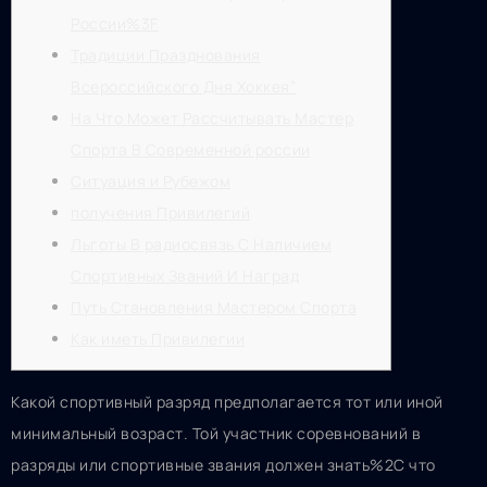
России%3F
Традиции Празднования
Всероссийского Дня Хоккея”
На Что Может Рассчитывать Мастер
Спорта В Современной россии
Ситуация и Рубежом
получения Привилегий
Льготы В радиосвязь С Наличием
Спортивных Званий И Наград
Путь Становления Мастером Спорта
Как иметь Привилегии
Какой спортивный разряд предполагается тот или иной
минимальный возраст. Той участник соревнований в
разряды или спортивные звания должен знать%2C что