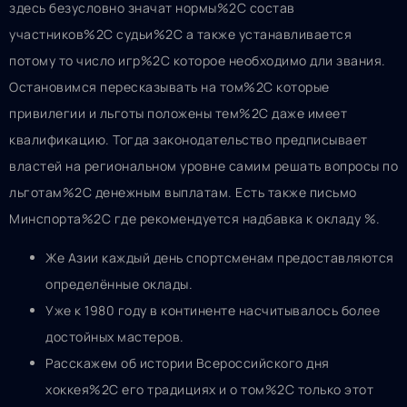
здесь безусловно значат нормы%2C состав
участников%2C судьи%2C а также устанавливается
потому то число игр%2C которое необходимо дли звания.
Остановимся пересказывать на том%2C которые
привилегии и льготы положены тем%2C даже имеет
квалификацию. Тогда законодательство предписывает
властей на региональном уровне самим решать вопросы по
льготам%2C денежным выплатам. Есть также письмо
Минспорта%2C где рекомендуется надбавка к окладу %.
Же Азии каждый день спортсменам предоставляются
определённые оклады.
Уже к 1980 году в континенте насчитывалось более
достойных мастеров.
Расскажем об истории Всероссийского дня
хоккея%2C его традициях и о том%2C только этот