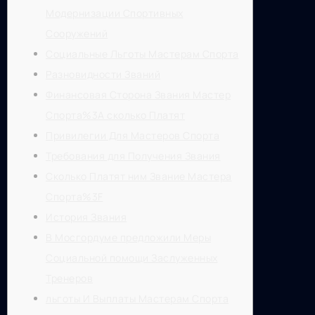
Модернизации Спортивных
Сооружений
Социальные Льготы Мастерам Спорта
Разновидности Званий
Финансовая Сторона Звания Мастер
Спорта%3A сколько Платят
Привилегии Для Мастеров Спорта
Требования для Получения Звания
Сколько Платят ним Звание Мастера
Спорта%3F
История Звания
В Мосгордуме предложили Меры
Социальной помощи Заслуженных
Тренеров
​​льготы И Выплаты Мастерам Спорта