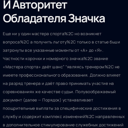
И Авторитет
Обладателя Значка
Еще ни у один мастера спорта%2C но возникнет
вопроса%2C а получить льготу%2C только в статье бьши
затронуты все указанные моменты от «А» до «Я».
Частности корочки и номерного значка%2C звание
«Мастера спорта» даёт шанс” “являясь тренером%2C не
имеете профессионального образования. Должно влияет
на разряд тренера и даёт право принимать участие на
соревнованиях же качестве судьи. Полувоображаемый
документ (далее — Порядок) устанавливает
поощрительные выплаты за специфические достижения в
службу и содержит комплекс изменений%2C направленных
в дополнительное стимулирование служебных достижений