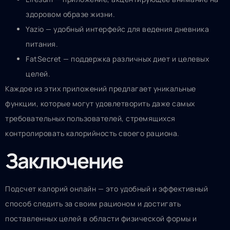
здоровом образе жизни.
Yazio — удобный интерфейс для ведения дневника
питания.
FatSecret — поддержка различных диет и целевых
целей.
Каждое из этих приложений предлагает уникальные
функции, которые могут удовлетворить даже самых
требовательных пользователей, стремящихся
контролировать калорийность своего рациона.
Заключение
Подсчет калорий онлайн — это удобный и эффективный
способ следить за своим рационом и достигать
поставленных целей в области физической формы и