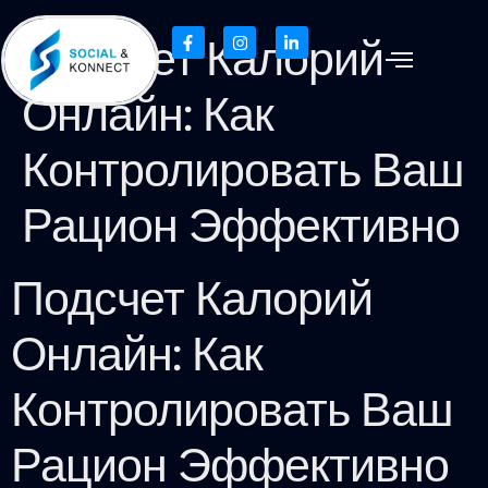
Подсчет Калорий
Онлайн: Как
Контролировать Ваш
Рацион Эффективно
Подсчет Калорий
Онлайн: Как
Контролировать Ваш
Рацион Эффективно