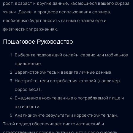
рост, возраст и другие данные, касающиеся вашего образа
жизни. Далее, в процессе использования сервера,
необходимо будет вносить данные о вашей еде и
физических упражнениях.
Пошаговое Руководство
Выберите подходящий онлайн-сервис или мобильное
приложение.
Зарегистрируйтесь и введите личные данные.
Настройте цели потребления калорий (например,
сброс веса).
Ежедневно вносите данные о потребляемой пище и
активности.
Анализируйте результаты и корректируйте план.
Такой подход обеспечивает систематический и
ответственный подход к питанию, что в свою очередь