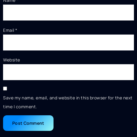
Name
*
Email
*
Website
Save my name, email, and website in this browser for the next
time I comment.