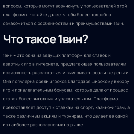
вопросы, которые могут возникнуть у пользователей этой
платформы. Читайте далее, чтобы более подробно
ознакомиться с особенностями и преимуществами 1вин.
Что такое 1вин?
1вин – это одна из ведущих платформ для ставок и
азартных игр в интернете, предлагающая пользователям
возможность развлекаться и выигрывать реальные деньги.
Она популярна среди игроков благодаря широкому выбору
игр и привлекательным бонусам, которые делают процесс
ставок более выгодным и увлекательным. Платформа
предоставляет доступ к ставкам на спорт, казино-играм, а
также различным акциям и турнирам, что делает ее одной
из наиболее разноплановых на рынке.