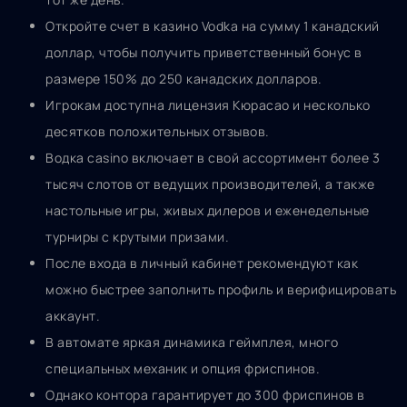
Откройте счет в казино Vodka на сумму 1 канадский
доллар, чтобы получить приветственный бонус в
размере 150% до 250 канадских долларов.
Игрокам доступна лицензия Кюрасао и несколько
десятков положительных отзывов.
Водка casino включает в свой ассортимент более 3
тысяч слотов от ведущих производителей, а также
настольные игры, живых дилеров и еженедельные
турниры с крутыми призами.
После входа в личный кабинет рекомендуют как
можно быстрее заполнить профиль и верифицировать
аккаунт.
В автомате яркая динамика геймплея, много
специальных механик и опция фриспинов.
Однако контора гарантирует до 300 фриспинов в