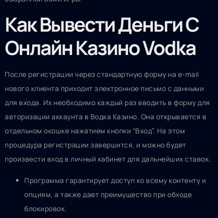
Как Вывести Деньги С
Онлайн Казино Vodka
После регистрации через стандартную форму на e-mail
нового клиента приходит электронное письмо с данными
для входа. Их необходимо каждый раз вводить в форму для
авторизации аккаунта в Водка Казино. Она открывается в
отдельном окошке нажатием кнопки “Вход”. На этом
процедура регистрации завершится, и можно будет
произвести вход в личный кабинет для дальнейших ставок.
Программа гарантирует доступ ко всему контенту и
опциям, а также дает преимущество при обходе
блокировок.