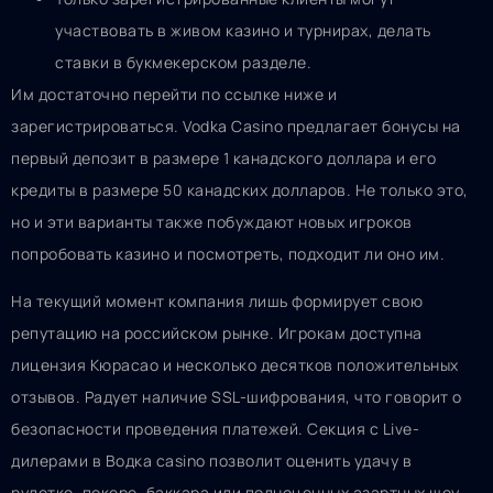
участвовать в живом казино и турнирах, делать
ставки в букмекерском разделе.
Им достаточно перейти по ссылке ниже и
зарегистрироваться. Vodka Casino предлагает бонусы на
первый депозит в размере 1 канадского доллара и его
кредиты в размере 50 канадских долларов. Не только это,
но и эти варианты также побуждают новых игроков
попробовать казино и посмотреть, подходит ли оно им.
На текущий момент компания лишь формирует свою
репутацию на российском рынке. Игрокам доступна
лицензия Кюрасао и несколько десятков положительных
отзывов. Радует наличие SSL-шифрования, что говорит о
безопасности проведения платежей. Секция с Live-
дилерами в Водка casino позволит оценить удачу в
рулетке, покере, баккара или полноценных азартных шоу.