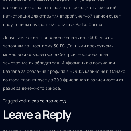
авторизацию с включением данных социальных сетей.
Регистрация для открытия второй учетной записи будет
нарушением внутренней политики Vodka Casino.
Допустим, клиент пополняет баланс на 5 500, что по
условиям приносит ему 30 FS. Данными прокрутками
можно воспользоваться либо проигнорировать на
усмотрение их обладателя. Информации о получении
бездепа за создание профиля в ВОДКА казино нет. Однако
контора гарантирует до 300 фриспинов в зависимости от
размера денежного взноса.
Tagged
vodka casino промокод
Leave a Reply