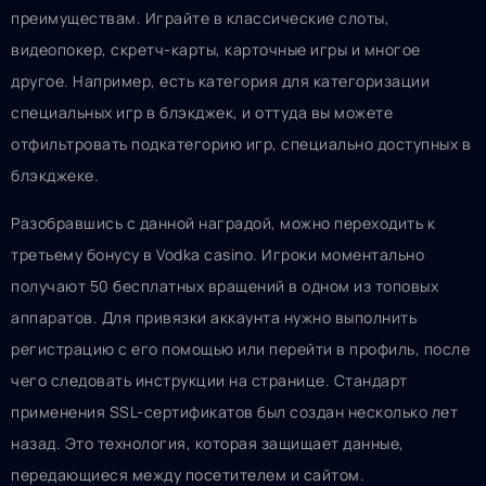
преимуществам. Играйте в классические слоты,
видеопокер, скретч-карты, карточные игры и многое
другое. Например, есть категория для категоризации
специальных игр в блэкджек, и оттуда вы можете
отфильтровать подкатегорию игр, специально доступных в
блэкджеке.
Разобравшись с данной наградой, можно переходить к
третьему бонусу в Vodka casino. Игроки моментально
получают 50 бесплатных вращений в одном из топовых
аппаратов. Для привязки аккаунта нужно выполнить
регистрацию с его помощью или перейти в профиль, после
чего следовать инструкции на странице. Стандарт
применения SSL-сертификатов был создан несколько лет
назад. Это технология, которая защищает данные,
передающиеся между посетителем и сайтом.