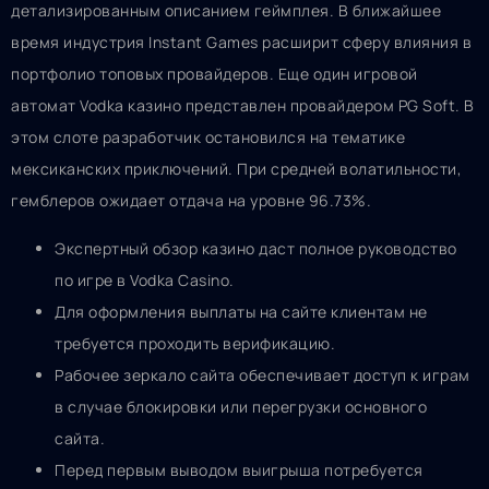
детализированным описанием геймплея. В ближайшее
время индустрия Instant Games расширит сферу влияния в
портфолио топовых провайдеров. Еще один игровой
автомат Vodka казино представлен провайдером PG Soft. В
этом слоте разработчик остановился на тематике
мексиканских приключений. При средней волатильности,
гемблеров ожидает отдача на уровне 96.73%.
Экспертный обзор казино даст полное руководство
по игре в Vodka Casino.
Для оформления выплаты на сайте клиентам не
требуется проходить верификацию.
Рабочее зеркало сайта обеспечивает доступ к играм
в случае блокировки или перегрузки основного
сайта.
Перед первым выводом выигрыша потребуется