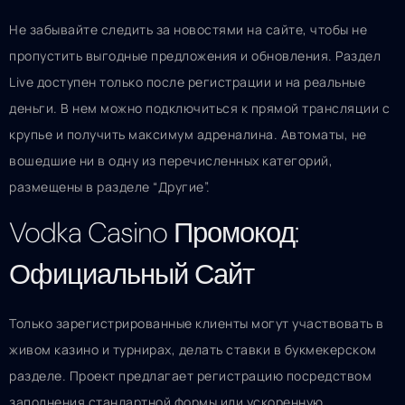
Не забывайте следить за новостями на сайте, чтобы не
пропустить выгодные предложения и обновления. Раздел
Live доступен только после регистрации и на реальные
деньги. В нем можно подключиться к прямой трансляции с
крупье и получить максимум адреналина. Автоматы, не
вошедшие ни в одну из перечисленных категорий,
размещены в разделе “Другие”.
Vodka Casino Промокод:
Официальный Сайт
Только зарегистрированные клиенты могут участвовать в
живом казино и турнирах, делать ставки в букмекерском
разделе. Проект предлагает регистрацию посредством
заполнения стандартной формы или ускоренную