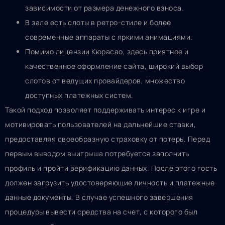
зависимости от размера денежного взноса.
В зале есть слоты в ретро-стиле и более
современные аппараты с яркими анимациями.
Помимо лицензии Кюрасао, здесь приятное и
качественное оформление сайта, широкий выбор
слотов от ведущих провайдеров, множество
доступных платежных систем.
Такой подход позволяет поддерживать интерес к игре и
мотивировать пользователей на дальнейшие ставки,
предоставляя своеобразную страховку от потерь. Перед
первым выводом выигрыша потребуется заполнить
профиль и пройти верификацию данных. После этого гость
должен загрузить удостоверяющие личность и платежные
данные документы. В случае успешного завершения
процедуры вывести средства на счет, с которого был