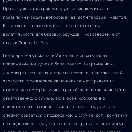
При запуске стола рекомендуется ознакомиться с
правилами и задать вопросы в чат, если таковые имеются.
Возможность самостоятельного определения
волатильности для базовых раундов – нововведение от
студии Pragmatic Play.
Гемблеры могут скачать Vodka bet и играть через
приложение, не думая о блокировках. Азартные игры
должны расцениваться как развлечение, а не как способ
заработка. Чрезмерное увлечение может привести к
стремительному развитию игровой зависимости, играйте
ответственно. В случае, если возникло желание
приостановить активность или полностью удалить счет,
следует связаться с поддержкой. В случае, если компания
не придерживается установленных правил, игроки могут